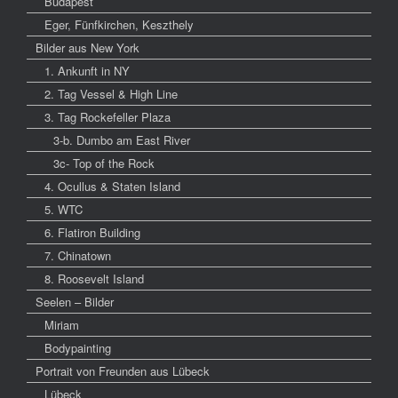
Budapest
Eger, Fünfkirchen, Keszthely
Bilder aus New York
1. Ankunft in NY
2. Tag Vessel & High Line
3. Tag Rockefeller Plaza
3-b. Dumbo am East River
3c- Top of the Rock
4. Ocullus & Staten Island
5. WTC
6. Flatiron Building
7. Chinatown
8. Roosevelt Island
Seelen – Bilder
Miriam
Bodypainting
Portrait von Freunden aus Lübeck
Lübeck