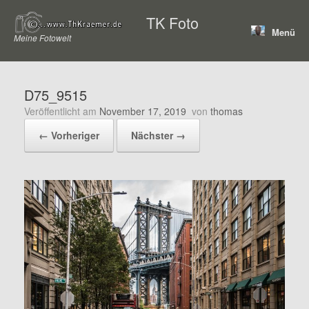
Zum
TK Foto
Inhalt
Menü
springen
Meine Fotowelt
D75_9515
Veröffentlicht am
November 17, 2019
von
thomas
← Vorheriger
Nächster →