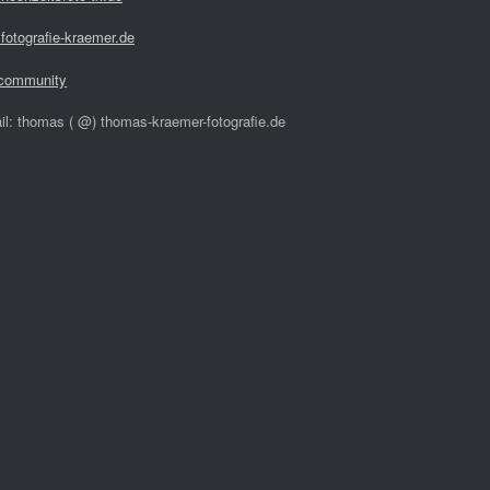
fotografie-kraemer.de
community
il: thomas ( @) thomas-kraemer-fotografie.de