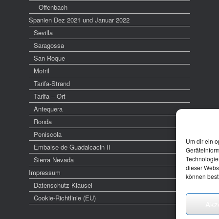
Offenbach
Spanien Dez 2021 und Januar 2022
Sevilla
Saragossa
San Roque
Motril
Tarifa-Strand
Tarifa – Ort
Antequera
Ronda
Peniscola
Um dir ein o
Embalse de Guadalcacin II
Geräteinfor
Technologien
Sierra Nevada
dieser Websi
Impressum
können best
Datenschutz-Klausel
Cookie-Richtlinie (EU)
Akz