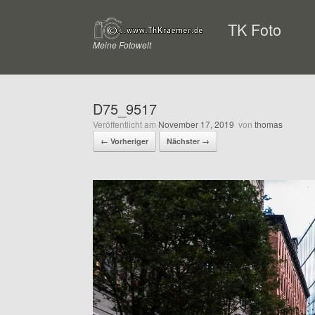
Zum
Inhalt
TK Foto
springen
Meine Fotowelt
D75_9517
Veröffentlicht am
November 17, 2019
von
thomas
← Vorheriger
Nächster →