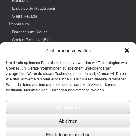
Peniscola
Embalse de Guadalcacin II
Sierra Nevada
Impressum
Datenschutz-Klausel
Cookie-Richtlinie (EU)
Zustimmung verwalten
weitere interessante Links
Um dir ein optimales Erlebnis zu bieten, verwenden wir Technologien wie
Cookies, um Geräteinformationen zu speichern und/oder darauf
zuzugreifen. Wenn du diesen Technologien zustimmst, können wir Daten
www.hochzeitsfoto-tk.de
wie das Surfverhalten oder eindeutige IDs auf dieser Website verarbeiten.
Wenn du deine Zustimmung nicht erteilst oder zurückziehst, können
www.fotografie-kraemer.de
bestimmte Merkmale und Funktionen beeinträchtigt werden.
Fotocommunity
Akzeptieren
E-Mail: thomas ( @) thomas-kraemer-fotografie.de
Ablehnen
Einstellungen ansehen