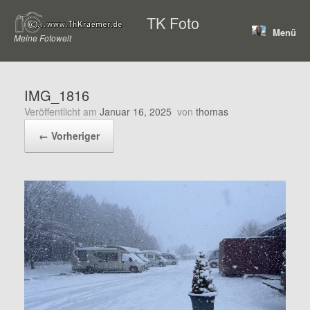
Zum
TK Foto
Inhalt
Menü
springen
Meine Fotowelt
IMG_1816
Veröffentlicht am
Januar 16, 2025
von
thomas
← Vorheriger