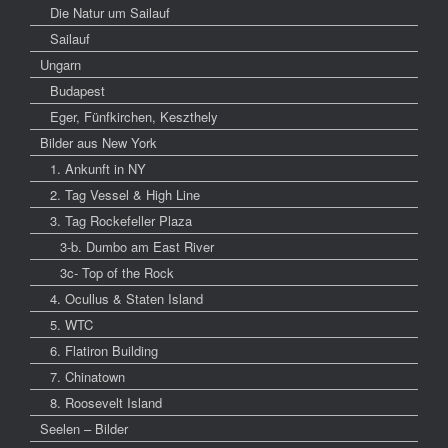
Die Natur um Sailauf
Sailauf
Ungarn
Budapest
Eger, Fünfkirchen, Keszthely
Bilder aus New York
1. Ankunft in NY
2. Tag Vessel & High Line
3. Tag Rockefeller Plaza
3-b. Dumbo am East River
3c- Top of the Rock
4. Ocullus & Staten Island
5. WTC
6. Flatiron Building
7. Chinatown
8. Roosevelt Island
Seelen – Bilder