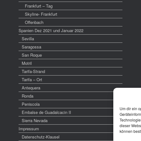
Frankfurt – Tag
Skyline- Frankfurt
Offenbach
Spanien Dez 2021 und Januar 2022
Sevilla
Saragossa
San Roque
Motril
Tarifa-Strand
Tarifa – Ort
Antequera
Ronda
Peniscola
Um dir ein o
Embalse de Guadalcacin II
Geräteinfor
Technologien
Sierra Nevada
dieser Websi
Impressum
können best
Datenschutz-Klausel