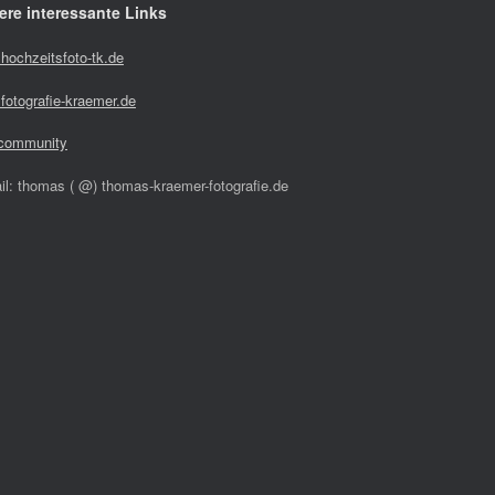
ere interessante Links
hochzeitsfoto-tk.de
fotografie-kraemer.de
community
il: thomas ( @) thomas-kraemer-fotografie.de