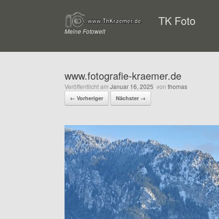
Zum
Inhalt
TK Foto
springen
Meine Fotowelt
www.fotografie-kraemer.de
Veröffentlicht am
Januar 16, 2025
von
thomas
← Vorheriger
Nächster →