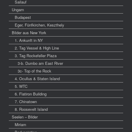
Sailauf
Ungarn
Budapest
Eger, Fünfkirchen, Keszthely
Bilder aus New York
1. Ankunft in NY
2. Tag Vessel & High Line
3. Tag Rockefeller Plaza
3-b. Dumbo am East River
3c- Top of the Rock
4. Ocullus & Staten Island
5. WTC
6. Flatiron Building
7. Chinatown
8. Roosevelt Island
Seelen – Bilder
Miriam