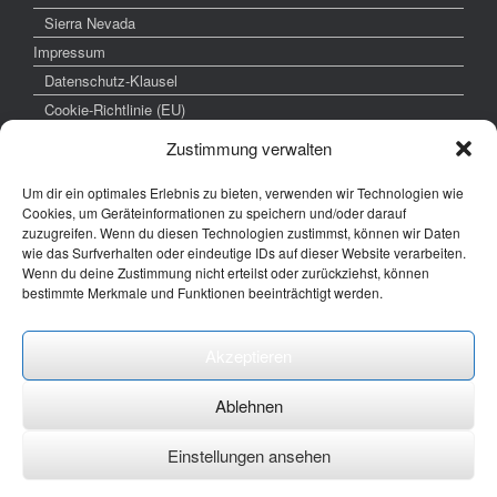
Sierra Nevada
Impressum
Datenschutz-Klausel
Cookie-Richtlinie (EU)
Zustimmung verwalten
Um dir ein optimales Erlebnis zu bieten, verwenden wir Technologien wie
weitere interessante Links
Cookies, um Geräteinformationen zu speichern und/oder darauf
zuzugreifen. Wenn du diesen Technologien zustimmst, können wir Daten
www.hochzeitsfoto-tk.de
wie das Surfverhalten oder eindeutige IDs auf dieser Website verarbeiten.
Wenn du deine Zustimmung nicht erteilst oder zurückziehst, können
www.fotografie-kraemer.de
bestimmte Merkmale und Funktionen beeinträchtigt werden.
Fotocommunity
Akzeptieren
E-Mail: thomas ( @) thomas-kraemer-fotografie.de
Ablehnen
Einstellungen ansehen
Ein Theme von
SiteOrigin