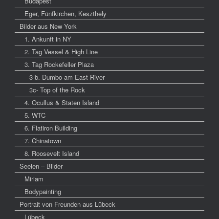
Budapest
Eger, Fünfkirchen, Keszthely
Bilder aus New York
1. Ankunft in NY
2. Tag Vessel & High Line
3. Tag Rockefeller Plaza
3-b. Dumbo am East River
3c- Top of the Rock
4. Ocullus & Staten Island
5. WTC
6. Flatiron Building
7. Chinatown
8. Roosevelt Island
Seelen – Bilder
Miriam
Bodypainting
Portrait von Freunden aus Lübeck
Lübeck